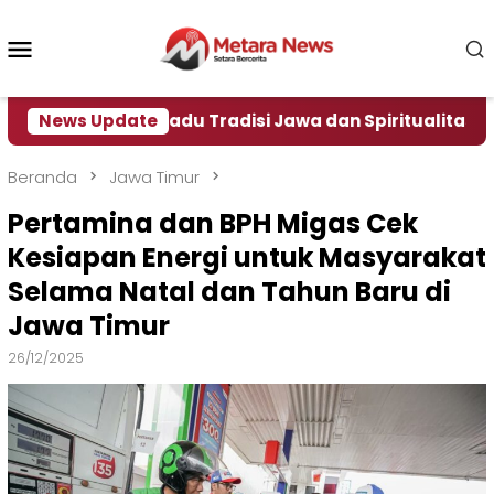
Loncat
ke
Menu
konten
Mobile
 Lukis Pemadu Tradisi Jawa dan Spiritualitas, Berpulang
News Update
Beranda
Jawa Timur
Pertamina dan BPH Migas Cek
Kesiapan Energi untuk Masyarakat
Selama Natal dan Tahun Baru di
Jawa Timur
26/12/2025