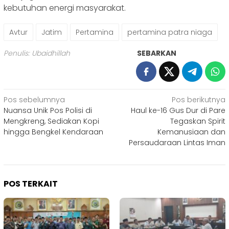
kebutuhan energi masyarakat.
Avtur
Jatim
Pertamina
pertamina patra niaga
Penulis: Ubaidhillah
SEBARKAN
Navigasi
Pos sebelumnya
Pos berikutnya
Nuansa Unik Pos Polisi di
Haul ke-16 Gus Dur di Pare
pos
Mengkreng, Sediakan Kopi
Tegaskan Spirit
hingga Bengkel Kendaraan
Kemanusiaan dan
Persaudaraan Lintas Iman
POS TERKAIT