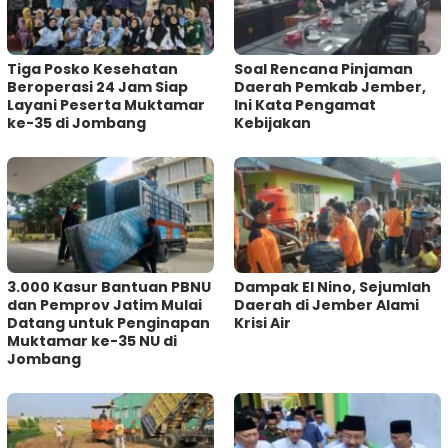
Tiga Posko Kesehatan
‎Soal Rencana Pinjaman
Beroperasi 24 Jam Siap
Daerah Pemkab Jember,
Layani Peserta Muktamar
Ini Kata Pengamat
ke-35 di Jombang
Kebijakan ‎
3.000 Kasur Bantuan PBNU
Dampak El Nino, Sejumlah
dan Pemprov Jatim Mulai
Daerah di Jember Alami
Datang untuk Penginapan
Krisi Air
Muktamar ke-35 NU di
Jombang