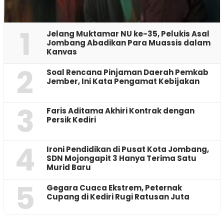
1
Jelang Muktamar NU ke-35, Pelukis Asal
Jombang Abadikan Para Muassis dalam
Kanvas
2
‎Soal Rencana Pinjaman Daerah Pemkab
Jember, Ini Kata Pengamat Kebijakan ‎
3
Faris Aditama Akhiri Kontrak dengan
Persik Kediri
4
Ironi Pendidikan di Pusat Kota Jombang,
SDN Mojongapit 3 Hanya Terima Satu
Murid Baru
5
‎Gegara Cuaca Ekstrem, Peternak
Cupang di Kediri Rugi Ratusan Juta