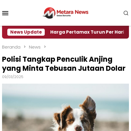
Loncat
ke
Menu
konten
Mobile
i Air
News Update
Harga Pertamax Turun Per Hari Ini, Segini 
Beranda
News
Polisi Tangkap Penculik Anjing
yang Minta Tebusan Jutaan Dolar
09/03/2025