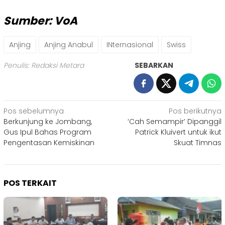
Sumber: VoA
Anjing
Anjing Anabul
INternasional
Swiss
Penulis: Redaksi Metara
SEBARKAN
Navigasi
Pos sebelumnya
Pos berikutnya
Berkunjung ke Jombang,
‘Cah Semampir’ Dipanggil
pos
Gus Ipul Bahas Program
Patrick Kluivert untuk ikut
Pengentasan Kemiskinan
Skuat Timnas
POS TERKAIT