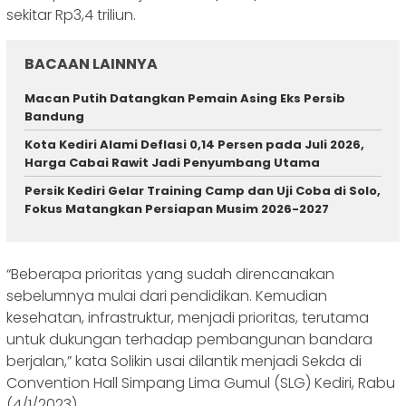
sekitar Rp3,4 triliun.
BACAAN LAINNYA
Macan Putih Datangkan Pemain Asing Eks Persib
Bandung
Kota Kediri Alami Deflasi 0,14 Persen pada Juli 2026,
Harga Cabai Rawit Jadi Penyumbang Utama
Persik Kediri Gelar Training Camp dan Uji Coba di Solo,
Fokus Matangkan Persiapan Musim 2026-2027
“Beberapa prioritas yang sudah direncanakan
sebelumnya mulai dari pendidikan. Kemudian
kesehatan, infrastruktur, menjadi prioritas, terutama
untuk dukungan terhadap pembangunan bandara
berjalan,” kata Solikin usai dilantik menjadi Sekda di
Convention Hall Simpang Lima Gumul (SLG) Kediri, Rabu
(4/1/2023).