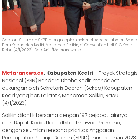
Caption: Sejumlah SKPD mengucapkan selamat kepada jabatan Sekda
Baru Kabupaten Kediri, Mohamad Solikin, di Convention Hall SLG Kediri,
Rabu (4/1/2023). Doc: Anis/Metaranews.co
Metaranews.co
, Kabupaten Kediri
– Proyek Strategis
Nasional (PSN) Bandara Dhoho Kediri mendapat
dukungan oleh Sekretaris Daerah (Sekda) Kabupaten
Kediri yang baru dilantik, Mohamad Solikin, Rabu
(4/1/2023).
Solikin dilantik bersama dengan 197 pejabat lainnya
oleh Bupati Kediri, Hanindhito Himawan Pramana,
dengan sejumlah rencana prioritas Anggaran
Pendapatan Belanja Daerah (APBD) khusus tahun 2023