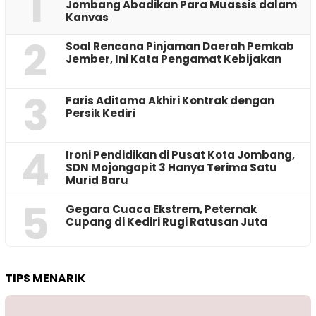
1
Jombang Abadikan Para Muassis dalam
Kanvas
2
‎Soal Rencana Pinjaman Daerah Pemkab
Jember, Ini Kata Pengamat Kebijakan ‎
3
Faris Aditama Akhiri Kontrak dengan
Persik Kediri
4
Ironi Pendidikan di Pusat Kota Jombang,
SDN Mojongapit 3 Hanya Terima Satu
Murid Baru
5
‎Gegara Cuaca Ekstrem, Peternak
Cupang di Kediri Rugi Ratusan Juta
TIPS MENARIK