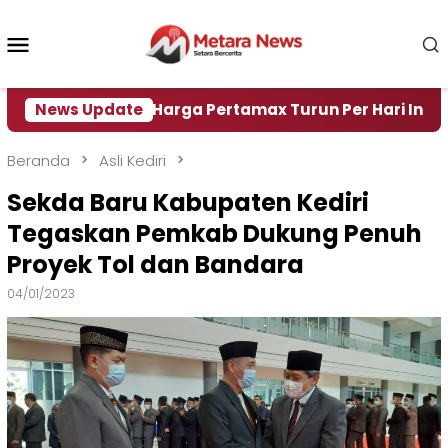
Loncat
ke
Menu
konten
Mobile
ir
News Update
Harga Pertamax Turun Per Hari Ini, Segini Har
Beranda
Asli Kediri
Sekda Baru Kabupaten Kediri
Tegaskan Pemkab Dukung Penuh
Proyek Tol dan Bandara
04/01/2023