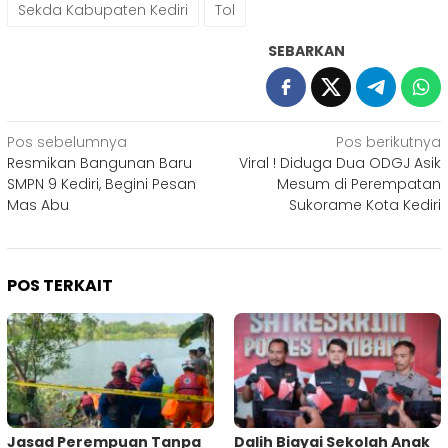
Sekda Kabupaten Kediri
Tol
SEBARKAN
Navigasi
Pos sebelumnya
Pos berikutnya
Resmikan Bangunan Baru
Viral ! Diduga Dua ODGJ Asik
pos
SMPN 9 Kediri, Begini Pesan
Mesum di Perempatan
Mas Abu
Sukorame Kota Kediri
POS TERKAIT
Jasad Perempuan Tanpa
Dalih Biayai Sekolah Anak