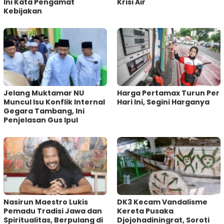
Ini Kata Pengamat
Krisi Air
Kebijakan ‎
Jelang Muktamar NU
Harga Pertamax Turun Per
Muncul Isu Konflik Internal
Hari Ini, Segini Harganya
Gegara Tambang, Ini
Penjelasan Gus Ipul
‎Nasirun Maestro Lukis
DK3 Kecam Vandalisme
Pemadu Tradisi Jawa dan
Kereta Pusaka
Spiritualitas, Berpulang di
Djojohadiningrat, Soroti