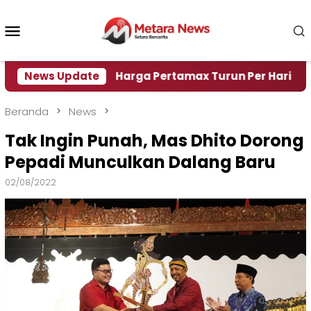
Loncat
ke
Menu
konten
Mobile
i Air
News Update
Harga Pertamax Turun Per Hari Ini, Segini 
Beranda
News
Tak Ingin Punah, Mas Dhito Dorong
Pepadi Munculkan Dalang Baru
02/08/2022