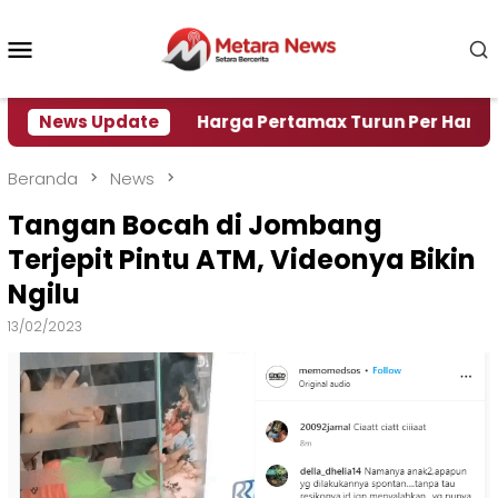
Loncat
ke
Menu
konten
Mobile
si Air
News Update
Harga Pertamax Turun Per Hari Ini, Segini
Beranda
News
Tangan Bocah di Jombang
Terjepit Pintu ATM, Videonya Bikin
Ngilu
13/02/2023