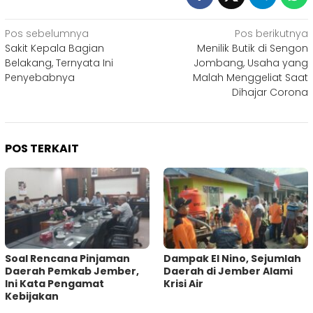
Navigasi
Pos sebelumnya
Pos berikutnya
Sakit Kepala Bagian
Menilik Butik di Sengon
pos
Belakang, Ternyata Ini
Jombang, Usaha yang
Penyebabnya
Malah Menggeliat Saat
Dihajar Corona
POS TERKAIT
‎Soal Rencana Pinjaman
Dampak El Nino, Sejumlah
Daerah Pemkab Jember,
Daerah di Jember Alami
Ini Kata Pengamat
Krisi Air
Kebijakan ‎