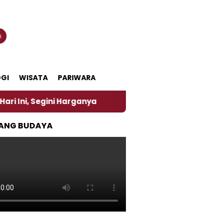
n
GI
WISATA
PARIWARA
 Harganya
‎Nasirun Maestro Lukis Pemadu Tradisi 
ANG BUDAYA