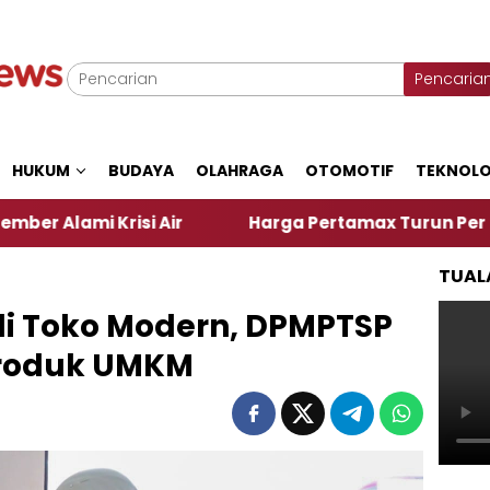
Pencaria
HUKUM
BUDAYA
OLAHRAGA
OTOMOTIF
TEKNOLO
si Air
Harga Pertamax Turun Per Hari Ini, Segini
TUAL
di Toko Modern, DPMPTSP
Produk UMKM