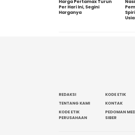
Harga Pertamax Turun
‎Nas
Per Hari Ini, Segini
Pem
Harganya
Spir
Usi
REDAKSI
KODE ETIK
TENTANG KAMI
KONTAK
KODE ETIK
PEDOMAN MED
PERUSAHAAN
SIBER