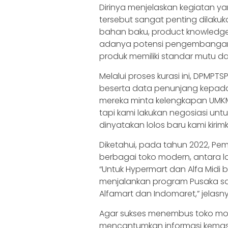
Dirinya menjelaskan kegiatan ya
tersebut sangat penting dilaku
bahan baku, product knowledge
adanya potensi pengembangan 
produk memiliki standar mutu d
Melalui proses kurasi ini, DPMPT
beserta data penunjang kepada
mereka minta kelengkapan UMKM dil
tapi kami lakukan negosiasi un
dinyatakan lolos baru kami kiri
Diketahui, pada tahun 2022, Pe
berbagai toko modern, antara lai
“Untuk Hypermart dan Alfa Midi
menjalankan program Pusaka s
Alfamart dan Indomaret,” jelasn
Agar sukses menembus toko mo
mencantumkan informasi kemasan, 