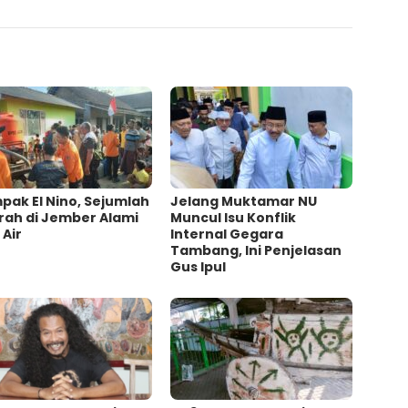
ak El Nino, Sejumlah
Jelang Muktamar NU
rah di Jember Alami
Muncul Isu Konflik
 Air
Internal Gegara
Tambang, Ini Penjelasan
Gus Ipul