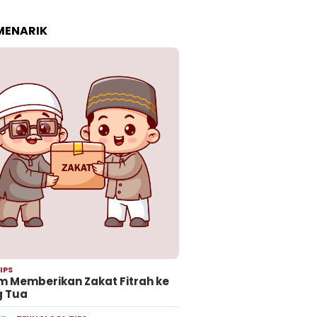
 MENARIK
IPS
 Memberikan Zakat Fitrah ke
g Tua