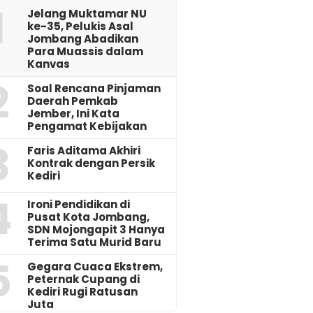
1
Jelang Muktamar NU
ke-35, Pelukis Asal
Jombang Abadikan
Para Muassis dalam
Kanvas
2
‎Soal Rencana Pinjaman
Daerah Pemkab
Jember, Ini Kata
Pengamat Kebijakan ‎
3
Faris Aditama Akhiri
Kontrak dengan Persik
Kediri
4
Ironi Pendidikan di
Pusat Kota Jombang,
SDN Mojongapit 3 Hanya
Terima Satu Murid Baru
5
‎Gegara Cuaca Ekstrem,
Peternak Cupang di
Kediri Rugi Ratusan
Juta