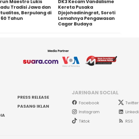
irun Maestro Lukis
DK3 Kecam Vandalisme
adu Tradisi Jawa dan
Kereta Pusaka
itualitas, Berpulang di
Djojohadiningrat, Soroti
a 60 Tahun
Lemahnya Pengawasan
Cagar Budaya
JARINGAN SOCIAL
PRESS RELEASE
Facebook
Twitter
PASANG IKLAN
Instagram
Linked
IA
Tiktok
RSS