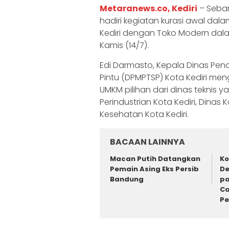
Metaranews.co, Kediri
– Seban
hadiri kegiatan kurasi awal dala
Kediri dengan Toko Modern dalam
Kamis (14/7).
Edi Darmasto, Kepala Dinas P
Pintu (DPMPTSP) Kota Kediri m
UMKM pilihan dari dinas teknis y
Perindustrian Kota Kediri, Dinas 
Kesehatan Kota Kediri.
BACAAN LAINNYA
Macan Putih Datangkan
Ko
Pemain Asing Eks Persib
De
Bandung
pa
Ca
P