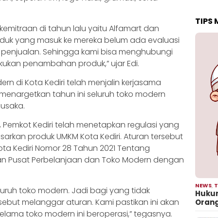
TIPS
emitraan di tahun lalu yaitu Alfamart dan
oduk yang masuk ke mereka belum ada evaluasi
g, penjualan. Sehingga kami bisa menghubungi
akukan penambahan produk,” ujar Edi.
rn di Kota Kediri telah menjalin kerjasama
 menargetkan tahun ini seluruh toko modern
usaka.
 Pemkot Kediri telah menetapkan regulasi yang
rkan produk UMKM Kota Kediri. Aturan tersebut
ota Kediri Nomor 28 Tahun 2021 Tentang
n Pusat Perbelanjaan dan Toko Modern dengan
NEWS
,
T
luruh toko modern. Jadi bagi yang tidak
Hukum
sebut melanggar aturan. Kami pastikan ini akan
Oran
elama toko modern ini beroperasi,” tegasnya.