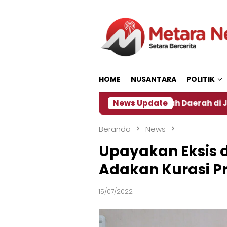
Loncat
ke
konten
HOME
NUSANTARA
POLITIK
Dampak El Nino, Sejumlah Daerah di Jember Alami Kri
News Update
Beranda
News
Upayakan Eksis 
Adakan Kurasi 
15/07/2022