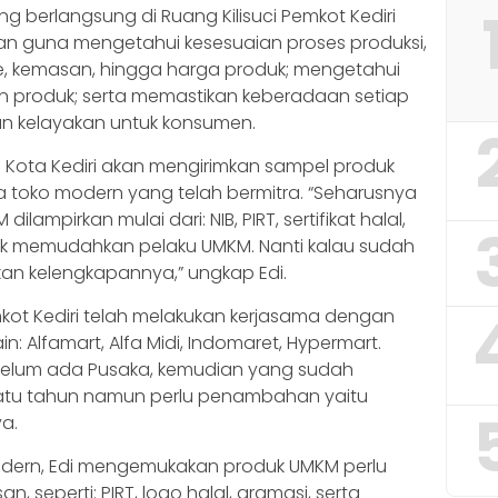
ng berlangsung di Ruang Kilisuci Pemkot Kediri
kan guna mengetahui kesesuaian proses produksi,
, kemasan, hingga harga produk; mengetahui
produk; serta memastikan keberadaan setiap
an kelayakan untuk konsumen.
SP Kota Kediri akan mengirimkan sampel produk
 toko modern yang telah bermitra. “Seharusnya
ampirkan mulai dari: NIB, PIRT, sertifikat halal,
tuk memudahkan pelaku UMKM. Nanti kalau sudah
mkan kelengkapannya,” ungkap Edi.
mkot Kediri telah melakukan kerjasama dengan
n: Alfamart, Alfa Midi, Indomaret, Hypermart.
 belum ada Pusaka, kemudian yang sudah
atu tahun namun perlu penambahan yaitu
ya.
dern, Edi mengemukakan produk UMKM perlu
seperti: PIRT, logo halal, gramasi, serta