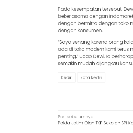
Pada kesempatan tersebut, Dewi
bekerjasama dengan Indomaret r
dengan bermitra dengan toko m
dengan konsumen.
“Saya senang karena orang kala
ada di toko modern kami terus m
penting,” ucap Dewi. Ia berhara
semakin mudah dijangkau kons
Kediri
kota kediri
Navigasi
Pos sebelumnya
Polda Jatim Olah TKP Sekolah SPI K
pos