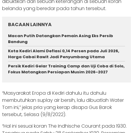
dibuktikan dari sebuah keterangan di sebuah koran
belanda yang beredar pada tahun tersebut.
BACAAN LAINNYA
Macan Putih Datangkan Pemain Asing Eks Persib
Bandung
Kota Kediri Alami Deflasi 0,14 Persen pada Juli 2026,
Harga Cabai Rawit Jadi Penyumbang Utama
Persik Kediri Gelar Training Camp dan Uji Coba di Solo,
Fokus Matangkan Persiapan Musim 2026-2027
“Masyarakat Eropa di Kediri dahulu itu dahulu
membutuhkan suplay air bersih, lalu dibuatlah Water
Torn ini,” jelas pria yang kerap disapa Gus Barok
tersebut, Selasa (9/8/2022).
“Hal ini sesuai koran The Indhische Courant pada 1930.