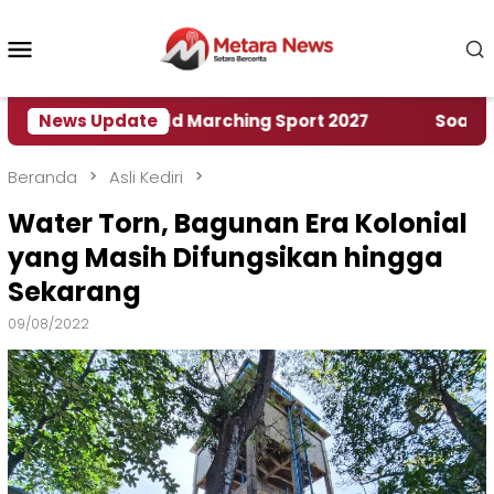
Loncat
ke
Menu
konten
Mobile
Rumah World Marching Sport 2027
News Update
‎Soal Rencana
Beranda
Asli Kediri
Water Torn, Bagunan Era Kolonial
yang Masih Difungsikan hingga
Sekarang
09/08/2022