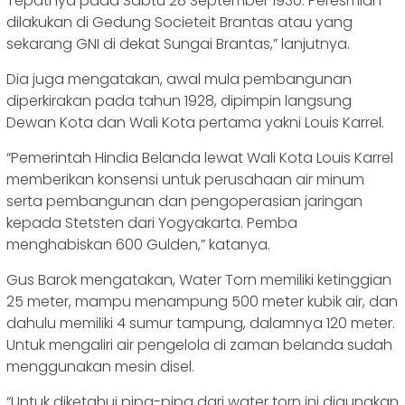
Tepatnya pada Sabtu 28 September 1930. Peresmian
dilakukan di Gedung Societeit Brantas atau yang
sekarang GNI di dekat Sungai Brantas,” lanjutnya.
Dia juga mengatakan, awal mula pembangunan
diperkirakan pada tahun 1928, dipimpin langsung
Dewan Kota dan Wali Kota pertama yakni Louis Karrel.
“Pemerintah Hindia Belanda lewat Wali Kota Louis Karrel
memberikan konsensi untuk perusahaan air minum
serta pembangunan dan pengoperasian jaringan
kepada Stetsten dari Yogyakarta. Pemba
menghabiskan 600 Gulden,” katanya.
Gus Barok mengatakan, Water Torn memiliki ketinggian
25 meter, mampu menampung 500 meter kubik air, dan
dahulu memiliki 4 sumur tampung, dalamnya 120 meter.
Untuk mengaliri air pengelola di zaman belanda sudah
menggunakan mesin disel.
“Untuk diketahui pipa-pipa dari water torn ini digunakan