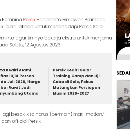
an Pembina
Persik
Hanindhito Himawan Pramana
 jalani latihan untuk menghadapi Persis Solo.
minta agar timnya bekerja ekstra untuk menjamu
da Sabtu, 12 Agustus 2023.
ta Kediri Alami
Persik Kediri Gelar
SEDA
flasi 0,14 Persen
Training Camp dan Uji
da Juli 2026, Harga
Coba di Solo, Fokus
bai Rawit Jadi
Matangkan Persiapan
enyumbang Utama
Musim 2026-2027
agi besok, kita harus (bermain) mati-matian,”
an official Persik.