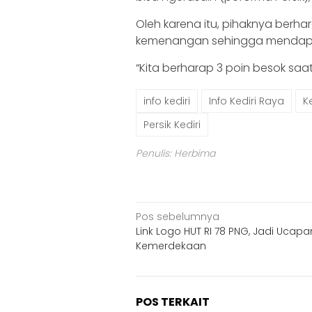
Oleh karena itu, pihaknya berh
kemenangan sehingga mendapa
“Kita berharap 3 poin besok saa
info kediri
Info Kediri Raya
Ke
Persik Kediri
Penulis: Herbima
Navigasi
Pos sebelumnya
Link Logo HUT RI 78 PNG, Jadi Ucapa
pos
Kemerdekaan
POS TERKAIT