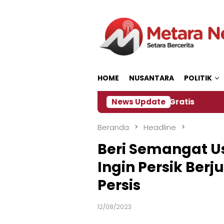
Loncat
ke
konten
HOME
NUSANTARA
POLITIK
tia Siapkan Kopi dan Pijat Gratis
News Update
Jember Jadi 
Beranda
Headline
Beri Semangat Us
Ingin Persik Ber
Persis
12/08/2023