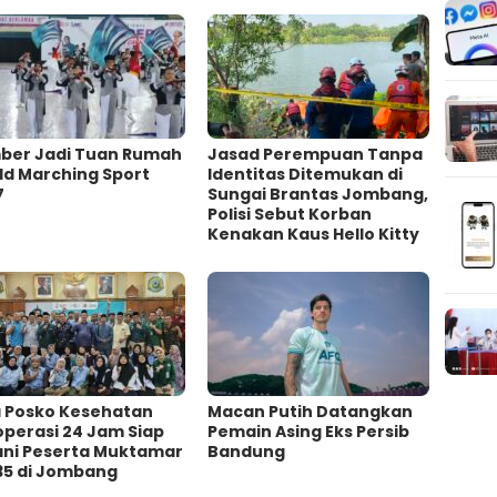
ber Jadi Tuan Rumah
Jasad Perempuan Tanpa
ld Marching Sport
Identitas Ditemukan di
7
Sungai Brantas Jombang,
Polisi Sebut Korban
Kenakan Kaus Hello Kitty
a Posko Kesehatan
Macan Putih Datangkan
operasi 24 Jam Siap
Pemain Asing Eks Persib
ani Peserta Muktamar
Bandung
35 di Jombang