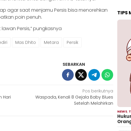
arap agar saat menjamu Persis bisa menorehkan
TIPS
tkan poin penuh.
t lawan Persis,” pungkasnya
diri
Mas Dhito
Metara
Persik
SEBARKAN
Pos berikutnya
n Hari
Waspada, Kenali 8 Gejala Baby Blues
Setelah Melahirkan
NEWS
,
T
Hukum
Oran