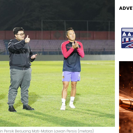
ADVE
in Persik Berjuang Mati-Matian Lawan Persis (metara)