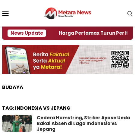
Loncat
ke
Menu
konten
Mobile
i Krisi Air
News Update
Harga Pertamax Turun Per Hari Ini, S
BUDAYA
TAG:
INDONESIA VS JEPANG
Cedera Hamstring, Striker Ayase Ueda
Bakal Absen di Laga Indonesia vs
Jepang