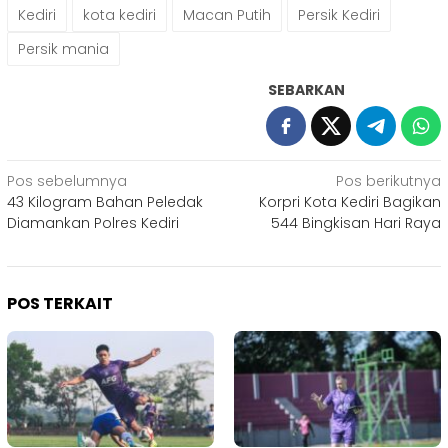
Kediri
kota kediri
Macan Putih
Persik Kediri
Persik mania
SEBARKAN
Navigasi
Pos sebelumnya
Pos berikutnya
43 Kilogram Bahan Peledak
Korpri Kota Kediri Bagikan
pos
Diamankan Polres Kediri
544 Bingkisan Hari Raya
POS TERKAIT