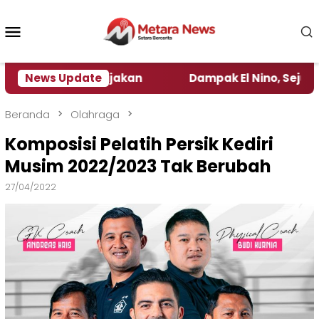
Loncat
ke
Menu
konten
Mobile
amat Kebijakan ‎
News Update
Dampak El Nino, Sejumlah Daera
Beranda
Olahraga
Komposisi Pelatih Persik Kediri
Musim 2022/2023 Tak Berubah
27/04/2022