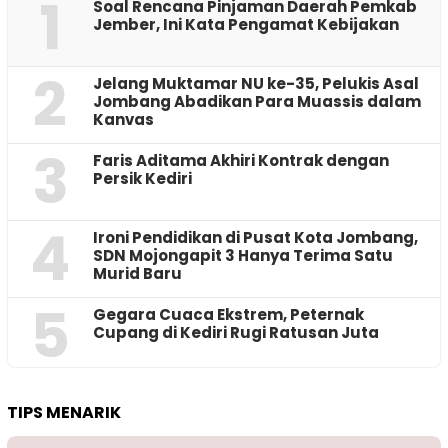
1
‎Soal Rencana Pinjaman Daerah Pemkab
Jember, Ini Kata Pengamat Kebijakan ‎
2
Jelang Muktamar NU ke-35, Pelukis Asal
Jombang Abadikan Para Muassis dalam
Kanvas
3
Faris Aditama Akhiri Kontrak dengan
Persik Kediri
4
Ironi Pendidikan di Pusat Kota Jombang,
SDN Mojongapit 3 Hanya Terima Satu
Murid Baru
5
‎Gegara Cuaca Ekstrem, Peternak
Cupang di Kediri Rugi Ratusan Juta
TIPS MENARIK