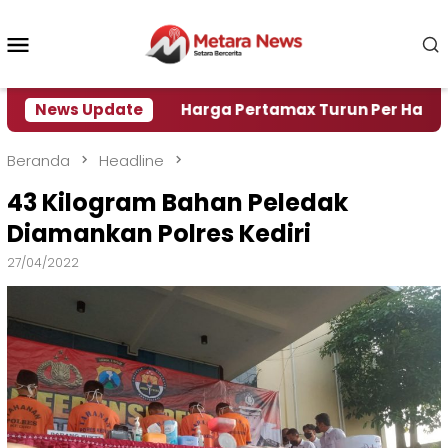
Loncat
ke
Menu
konten
Mobile
si Air
News Update
Harga Pertamax Turun Per Hari Ini, Segini
Beranda
Headline
43 Kilogram Bahan Peledak
Diamankan Polres Kediri
27/04/2022