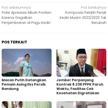
Navigasi
Pos sebelumnya
Pos berikutnya
Polisi Apresiasi Mbah Poniten
Komposisi Pelatih Persik
pos
Karena Gagalkan
Kediri Musim 2022/2023 Tak
Penjambretan di Pagu Kediri
Berubah
POS TERKAIT
Macan Putih Datangkan
Jember Perpanjang
Pemain Asing Eks Persib
Kontrak 8.236 PPPK Paruh
Bandung
Waktu, Fasilitas Cek
Kesehatan Digratiskan