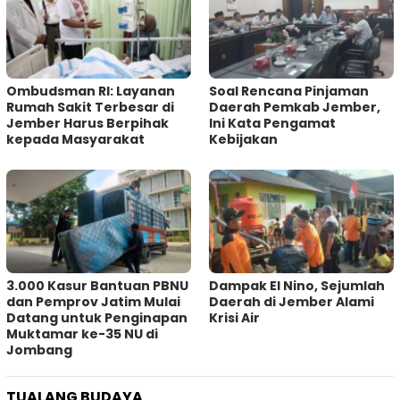
Ombudsman RI: Layanan
‎Soal Rencana Pinjaman
Rumah Sakit Terbesar di
Daerah Pemkab Jember,
Jember Harus Berpihak
Ini Kata Pengamat
kepada Masyarakat
Kebijakan ‎
3.000 Kasur Bantuan PBNU
Dampak El Nino, Sejumlah
dan Pemprov Jatim Mulai
Daerah di Jember Alami
Datang untuk Penginapan
Krisi Air
Muktamar ke-35 NU di
Jombang
TUALANG BUDAYA