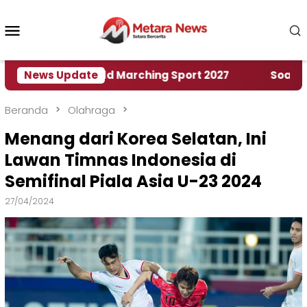
Loncat
ke
Menu
konten
Mobile
umah World Marching Sport 2027
News Update
‎Soal Rencana 
Beranda
Olahraga
Menang dari Korea Selatan, Ini
Lawan Timnas Indonesia di
Semifinal Piala Asia U-23 2024
27/04/2024