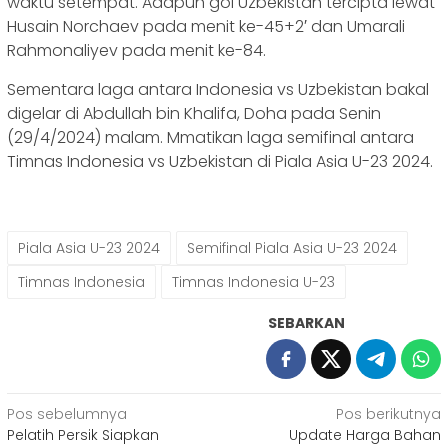
waktu setempat. Adapun gol Uzbekistan tercipta lewat
Husain Norchaev pada menit ke-45+2′ dan Umarali
Rahmonaliyev pada menit ke-84.
Sementara laga antara Indonesia vs Uzbekistan bakal
digelar di Abdullah bin Khalifa, Doha pada Senin
(29/4/2024) malam. Mmatikan laga semifinal antara
Timnas Indonesia vs Uzbekistan di Piala Asia U-23 2024.
Piala Asia U-23 2024
Semifinal Piala Asia U-23 2024
Timnas Indonesia
Timnas Indonesia U-23
SEBARKAN
Navigasi
Pos sebelumnya
Pos berikutnya
Pelatih Persik Siapkan
Update Harga Bahan
pos