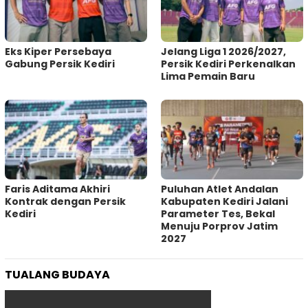
Eks Kiper Persebaya
Jelang Liga 1 2026/2027,
Gabung Persik Kediri
Persik Kediri Perkenalkan
Lima Pemain Baru
Faris Aditama Akhiri
Puluhan Atlet Andalan
Kontrak dengan Persik
Kabupaten Kediri Jalani
Kediri
Parameter Tes, Bekal
Menuju Porprov Jatim
2027
TUALANG BUDAYA