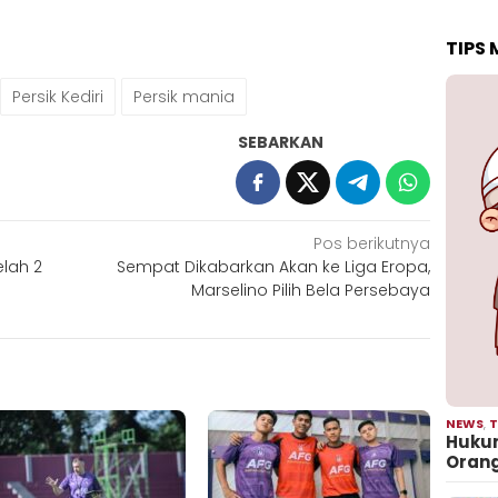
TIPS
Persik Kediri
Persik mania
SEBARKAN
Pos berikutnya
elah 2
Sempat Dikabarkan Akan ke Liga Eropa,
Marselino Pilih Bela Persebaya
NEWS
,
T
Hukum
Oran