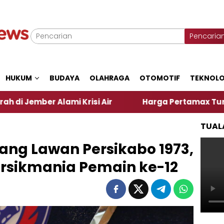
Pencaria
HUKUM
BUDAYA
OLAHRAGA
OTOMOTIF
TEKNOLO
ami Krisi Air
Harga Pertamax Turun Per Hari Ini
TUAL
nang Lawan Persikabo 1973,
Persikmania Pemain ke-12