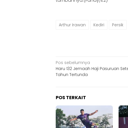
tambahnya.(Fandy/E2)
Arthur Irawan
Kediri
Persik
Navigasi
Pos sebelumnya
Haru 132 Jemaah Haji Pasuruan Set
pos
Tahun Tertunda
POS TERKAIT