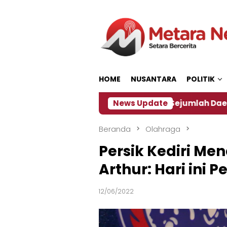
Loncat
ke
konten
HOME
NUSANTARA
POLITIK
n ‎
Dampak El Nino, Sejumlah Daerah di Jember Al
News Update
Beranda
Olahraga
Persik Kediri Me
Arthur: Hari ini 
12/06/2022