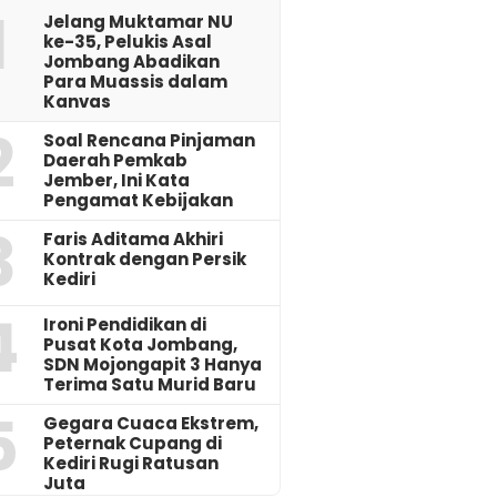
1
Jelang Muktamar NU
ke-35, Pelukis Asal
Jombang Abadikan
Para Muassis dalam
Kanvas
2
‎Soal Rencana Pinjaman
Daerah Pemkab
Jember, Ini Kata
Pengamat Kebijakan ‎
3
Faris Aditama Akhiri
Kontrak dengan Persik
Kediri
4
Ironi Pendidikan di
Pusat Kota Jombang,
SDN Mojongapit 3 Hanya
Terima Satu Murid Baru
5
‎Gegara Cuaca Ekstrem,
Peternak Cupang di
Kediri Rugi Ratusan
Juta