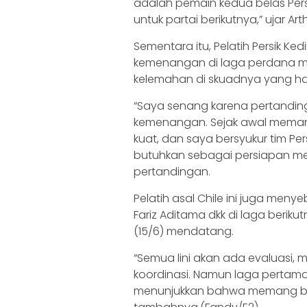
adalah pemain kedua belas Persi
untuk partai berikutnya,” ujar Arth
Sementara itu, Pelatih Persik Ked
kemenangan di laga perdana m
kelemahan di skuadnya yang ha
“Saya senang karena pertanding
kemenangan. Sejak awal memang
kuat, dan saya bersyukur tim P
butuhkan sebagai persiapan men
pertandingan.
Pelatih asal Chile ini juga me
Fariz Aditama dkk di laga beri
(15/6) mendatang.
“Semua lini akan ada evaluasi,
koordinasi. Namun laga pertam
menunjukkan bahwa memang berku