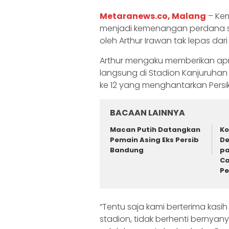
Metaranews.co, Malang
– Kem
menjadi kemenangan perdana sku
oleh Arthur Irawan tak lepas dari
Arthur mengaku memberikan apres
langsung di Stadion Kanjuruha
ke 12 yang menghantarkan Pers
BACAAN LAINNYA
Macan Putih Datangkan
Ko
Pemain Asing Eks Persib
De
Bandung
pa
Ca
P
“Tentu saja kami berterima kasi
stadion, tidak berhenti bernya