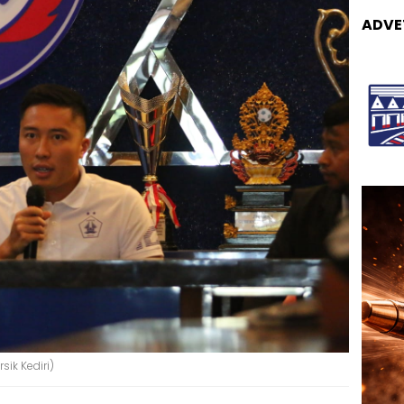
ADVE
sik Kediri)