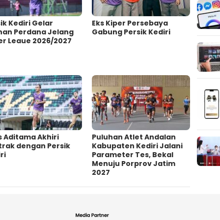
ik Kediri Gelar
Eks Kiper Persebaya
ihan Perdana Jelang
Gabung Persik Kediri
er Leaue 2026/2027
s Aditama Akhiri
Puluhan Atlet Andalan
trak dengan Persik
Kabupaten Kediri Jalani
ri
Parameter Tes, Bekal
Menuju Porprov Jatim
2027