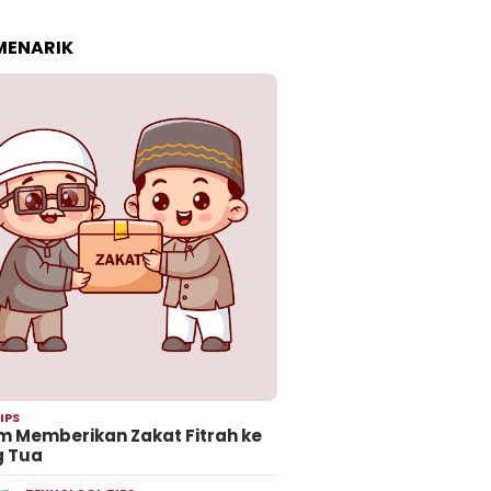
 MENARIK
IPS
 Memberikan Zakat Fitrah ke
g Tua