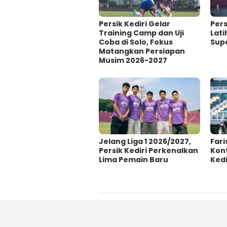
Persik Kediri Gelar
Pers
Training Camp dan Uji
Lat
Coba di Solo, Fokus
Sup
Matangkan Persiapan
Musim 2026-2027
Jelang Liga 1 2026/2027,
Fari
Persik Kediri Perkenalkan
Kon
Lima Pemain Baru
Kedi