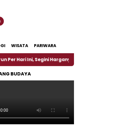
n
GI
WISATA
PARIWARA
, Segini Harganya
‎Nasirun Maestro Lukis Pemadu T
ANG BUDAYA