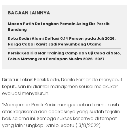
BACAAN LAINNYA
Macan Putih Datangkan Pemain Asing Eks Persib
Bandung
Kota Kediri Alami Deflasi 0,14 Persen pada Juli 2026,
Harga Cabai Rawit Jadi Penyumbang Utama
Persik Kediri Gelar Training Camp dan Uji Coba di Solo,
Fokus Matangkan Persiapan Musim 2026-2027
Direktur Teknik Persik Kediri, Danilo Fernando menyebut
keputusan ini diambil manajemen seusai melakukan
evaluasi menyeluruh.
“Manajemen Persik Kediri mengucapkan terima kasih
atas kerjasama dan dedikasinya yang sudah terjalin
baik selama ini. Semoga sukses kariernya di tempat
yang lain,” ungkap Danilo, Sabtu (13/8/2022).