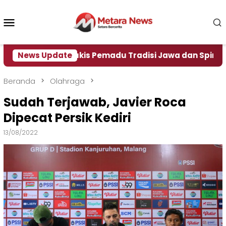
Loncat
ke
Menu
konten
Mobile
Maestro Lukis Pemadu Tradisi Jawa dan Spiritualitas, Be
News Update
Beranda
Olahraga
Sudah Terjawab, Javier Roca
Dipecat Persik Kediri
13/08/2022