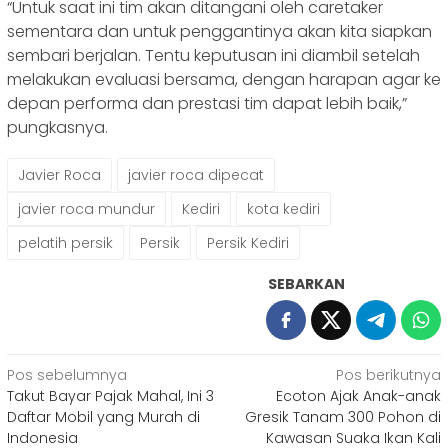
“Untuk saat ini tim akan ditangani oleh caretaker
sementara dan untuk penggantinya akan kita siapkan
sembari berjalan. Tentu keputusan ini diambil setelah
melakukan evaluasi bersama, dengan harapan agar ke
depan performa dan prestasi tim dapat lebih baik,”
pungkasnya.
Javier Roca
javier roca dipecat
javier roca mundur
Kediri
kota kediri
pelatih persik
Persik
Persik Kediri
SEBARKAN
Navigasi
Pos sebelumnya
Pos berikutnya
Takut Bayar Pajak Mahal, Ini 3
Ecoton Ajak Anak-anak
pos
Daftar Mobil yang Murah di
Gresik Tanam 300 Pohon di
Indonesia
Kawasan Suaka Ikan Kali