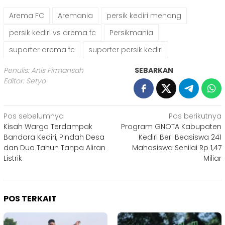
Arema FC
Aremania
persik kediri menang
persik kediri vs arema fc
Persikmania
suporter arema fc
suporter persik kediri
Penulis: Anis Firmansah
SEBARKAN
Editor: Setyo
Navigasi
Pos sebelumnya
Pos berikutnya
Kisah Warga Terdampak
Program GNOTA Kabupaten
pos
Bandara Kediri, Pindah Desa
Kediri Beri Beasiswa 241
dan Dua Tahun Tanpa Aliran
Mahasiswa Senilai Rp 1,47
Listrik
Miliar
POS TERKAIT