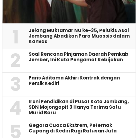
1
Jelang Muktamar NU ke-35, Pelukis Asal
Jombang Abadikan Para Muassis dalam
Kanvas
2
‎Soal Rencana Pinjaman Daerah Pemkab
Jember, Ini Kata Pengamat Kebijakan ‎
3
Faris Aditama Akhiri Kontrak dengan
Persik Kediri
4
Ironi Pendidikan di Pusat Kota Jombang,
SDN Mojongapit 3 Hanya Terima Satu
Murid Baru
5
‎Gegara Cuaca Ekstrem, Peternak
Cupang di Kediri Rugi Ratusan Juta