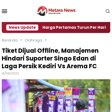
Loncat
ke
Menu
konten
Mobile
 Air
News Update
Harga Pertamax Turun Per Hari Ini, Segini 
Beranda
Olahraga
Tiket Dijual Offline, Manajemen
Hindari Suporter Singo Edan di
Laga Persik Kediri Vs Arema FC
14/09/2022