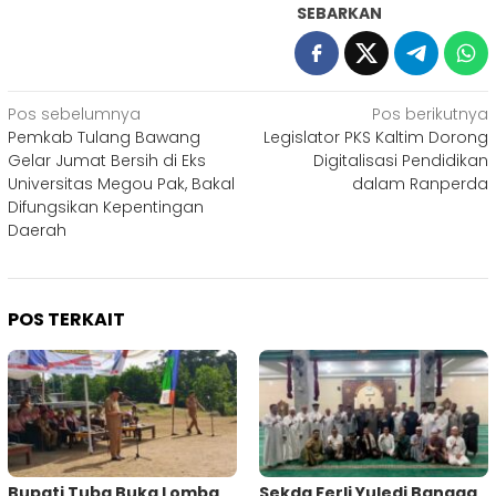
SEBARKAN
Navigasi
Pos sebelumnya
Pos berikutnya
Pemkab Tulang Bawang
Legislator PKS Kaltim Dorong
pos
Gelar Jumat Bersih di Eks
Digitalisasi Pendidikan
Universitas Megou Pak, Bakal
dalam Ranperda
Difungsikan Kepentingan
Daerah
POS TERKAIT
Bupati Tuba Buka Lomba
Sekda Ferli Yuledi Bangga,