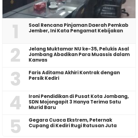
1
‎Soal Rencana Pinjaman Daerah Pemkab
Jember, Ini Kata Pengamat Kebijakan ‎
2
Jelang Muktamar NU ke-35, Pelukis Asal
Jombang Abadikan Para Muassis dalam
Kanvas
3
Faris Aditama Akhiri Kontrak dengan
Persik Kediri
4
Ironi Pendidikan di Pusat Kota Jombang,
SDN Mojongapit 3 Hanya Terima Satu
Murid Baru
5
‎Gegara Cuaca Ekstrem, Peternak
Cupang di Kediri Rugi Ratusan Juta