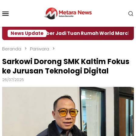
Loncat
ke
Menu
konten
Mobile
News Update
Jember Jadi Tuan Rumah World Marching Sport 
Beranda
Pariwara
Sarkowi Dorong SMK Kaltim Fokus
ke Jurusan Teknologi Digital
26/07/2025