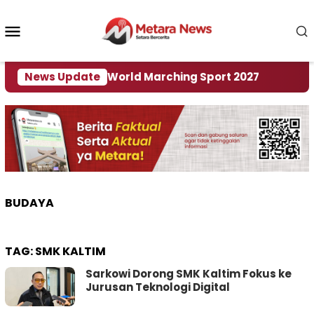
Loncat
ke
Menu
konten
Mobile
i Tuan Rumah World Marching Sport 2027
News Update
‎Soal 
BUDAYA
TAG:
SMK KALTIM
Sarkowi Dorong SMK Kaltim Fokus ke
Jurusan Teknologi Digital