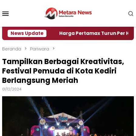
Loncat
ke
Menu
konten
Mobile
risi Air
News Update
Harga Pertamax Turun Per Hari Ini, Segi
Beranda
Pariwara
Tampilkan Berbagai Kreativitas,
Festival Pemuda di Kota Kediri
Berlangsung Meriah
01/12/2024