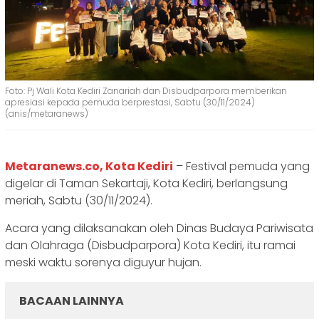
Foto: Pj Wali Kota Kediri Zanariah dan Disbudparpora memberikan
apresiasi kepada pemuda berprestasi, Sabtu (30/11/2024)
(anis/metaranews)
Metaranews.co, Kota Kediri
– Festival pemuda yang
digelar di Taman Sekartaji, Kota Kediri, berlangsung
meriah, Sabtu (30/11/2024).
Acara yang dilaksanakan oleh Dinas Budaya Pariwisata
dan Olahraga (Disbudparpora) Kota Kediri, itu ramai
meski waktu sorenya diguyur hujan.
BACAAN LAINNYA