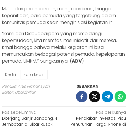
Mulai dari perencanaan, mengkoordinasi, hingga
kepanitiaan, para pemuda yang tergabung dalam
komunitas pemuda Kediri menginisiasi kegiatan ini.
“Kami dari Disbudparpora yang membidangi
kepemudaan, kita memfasilitasi inisiatif dari mereka.
Kmai bangga bahwa melalui kegiatan ini bisa
memunculkan berbagai potensi pemuda, kepeloporan
pemuda, UMKM,” pungkasnya. (
ADV
)
Kediri
kota kediri
Penulis: Anis Firmansyah
SEBARKAN
Editor: Ubaidhillah
Navigasi
Pos sebelumnya
Pos berikutnya
Diterjang Banjir Bandang, 4
Penolakan Investasi Picu
pos
Jembatan di Blitar Rusak
Penurunan Harga iPhone di