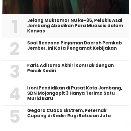
1
Jelang Muktamar NU ke-35, Pelukis Asal
Jombang Abadikan Para Muassis dalam
Kanvas
2
‎Soal Rencana Pinjaman Daerah Pemkab
Jember, Ini Kata Pengamat Kebijakan ‎
3
Faris Aditama Akhiri Kontrak dengan
Persik Kediri
4
Ironi Pendidikan di Pusat Kota Jombang,
SDN Mojongapit 3 Hanya Terima Satu
Murid Baru
5
‎Gegara Cuaca Ekstrem, Peternak
Cupang di Kediri Rugi Ratusan Juta