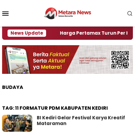
Loncat
ke
Menu
konten
Mobile
mi Krisi Air
News Update
Harga Pertamax Turun Per Hari Ini, 
BUDAYA
TAG:
11 FORMATUR PDM KABUPATEN KEDIRI
BI Kediri Gelar Festival Karya Kreatif
Mataraman