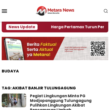
Loncat
ke
Menu
konten
Mobile
ami Krisi Air
News Update
Harga Pertamax Turun Per Hari Ini,
BUDAYA
TAG:
AKIBAT BANJIR TULUNGAGUNG
Pegiat Lingkungan Minta PG
Modjopanggung Tulungagung
Pulihkan Lingkungan Akibat
Pencemaran Limbah