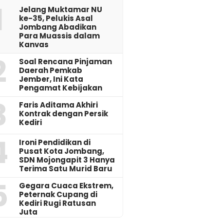
1
Jelang Muktamar NU
ke-35, Pelukis Asal
Jombang Abadikan
Para Muassis dalam
Kanvas
2
‎Soal Rencana Pinjaman
Daerah Pemkab
Jember, Ini Kata
Pengamat Kebijakan ‎
3
Faris Aditama Akhiri
Kontrak dengan Persik
Kediri
4
Ironi Pendidikan di
Pusat Kota Jombang,
SDN Mojongapit 3 Hanya
Terima Satu Murid Baru
5
‎Gegara Cuaca Ekstrem,
Peternak Cupang di
Kediri Rugi Ratusan
Juta