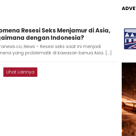
ADVE
Redaksi
omena Resesi Seks Menjamur di Asia,
Metara
aimana dengan Indonesia?
anews.co, News – Resesi seks saat ini menjadi
mena yang problematik di kawasan benua Asia. […]
Lihat Lainnya