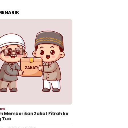
 MENARIK
IPS
 Memberikan Zakat Fitrah ke
g Tua