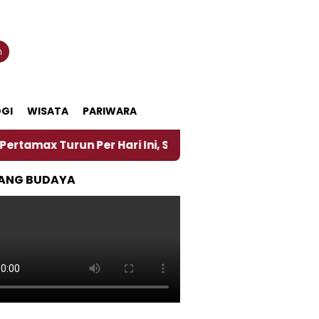
n
GI
WISATA
PARIWARA
urun Per Hari Ini, Segini Harganya
‎Nasirun Maes
ANG BUDAYA