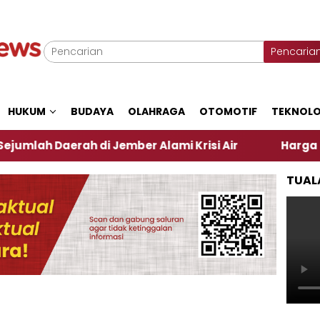
Pencaria
HUKUM
BUDAYA
OLAHRAGA
OTOMOTIF
TEKNOLO
aerah di Jember Alami Krisi Air
Harga Pertamax T
TUAL