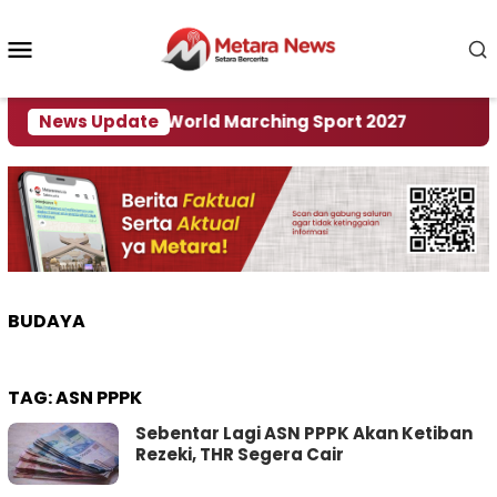
Loncat
ke
Menu
konten
Mobile
 Tuan Rumah World Marching Sport 2027
News Update
‎Soal 
BUDAYA
TAG:
ASN PPPK
Sebentar Lagi ASN PPPK Akan Ketiban
Rezeki, THR Segera Cair