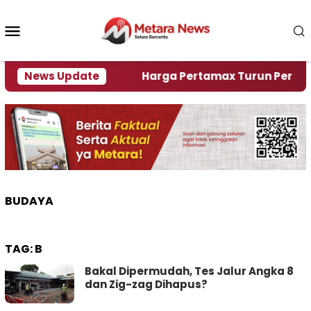
Loncat
ke
Menu
konten
Mobile
ami Krisi Air
News Update
Harga Pertamax Turun Per Hari Ini,
BUDAYA
TAG:
B
Bakal Dipermudah, Tes Jalur Angka 8
dan Zig-zag Dihapus?