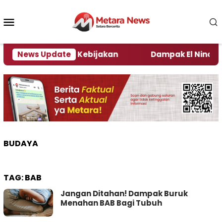
Loncat
ke
Menu
konten
Mobile
ata Pengamat Kebijakan ‎
News Update
Dampak El Nino, Sejuml
BUDAYA
TAG:
BAB
Jangan Ditahan! Dampak Buruk
Menahan BAB Bagi Tubuh