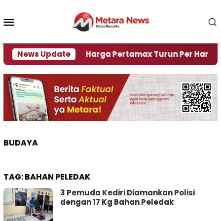
Loncat
ke
Menu
konten
Mobile
Krisi Air
News Update
Harga Pertamax Turun Per Hari Ini, Seg
BUDAYA
TAG:
BAHAN PELEDAK
3 Pemuda Kediri Diamankan Polisi
dengan 17 Kg Bahan Peledak