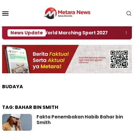
Loncat
ke
Menu
konten
Mobile
 Tuan Rumah World Marching Sport 2027
News Update
‎Soal R
BUDAYA
TAG:
BAHAR BIN SMITH
Fakta Penembakan Habib Bahar bin
Smith