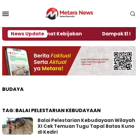
Loncat
ke
Menu
konten
Mobile
ni Kata Pengamat Kebijakan ‎
News Update
Dampak El Nino, Se
BUDAYA
TAG:
BALAI PELESTARIAN KEBUDAYAAN
Balai Pelestarian Kebudayaan Wilayah
XI Cek Temuan Tugu Tapal Batas Kuno
di Kediri