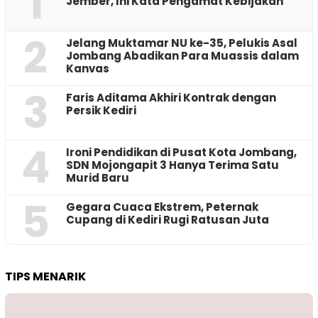
1
Jember, Ini Kata Pengamat Kebijakan ‎
2
Jelang Muktamar NU ke-35, Pelukis Asal
Jombang Abadikan Para Muassis dalam
Kanvas
3
Faris Aditama Akhiri Kontrak dengan
Persik Kediri
4
Ironi Pendidikan di Pusat Kota Jombang,
SDN Mojongapit 3 Hanya Terima Satu
Murid Baru
5
‎Gegara Cuaca Ekstrem, Peternak
Cupang di Kediri Rugi Ratusan Juta
TIPS MENARIK