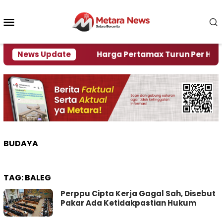
Loncat
ke
Menu
konten
Mobile
mi Krisi Air
News Update
Harga Pertamax Turun Per Hari Ini, 
BUDAYA
TAG:
BALEG
Perppu Cipta Kerja Gagal Sah, Disebut
Pakar Ada Ketidakpastian Hukum