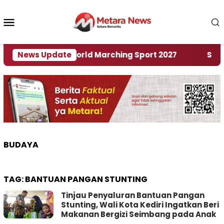
Loncat
ke
Menu
konten
Mobile
Tuan Rumah World Marching Sport 2027
News Update
‎Soal Re
BUDAYA
TAG:
BANTUAN PANGAN STUNTING
Tinjau Penyaluran Bantuan Pangan
Stunting, Wali Kota Kediri Ingatkan Beri
Makanan Bergizi Seimbang pada Anak