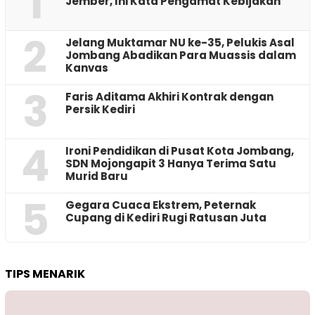
1
Jember, Ini Kata Pengamat Kebijakan ‎
2
Jelang Muktamar NU ke-35, Pelukis Asal
Jombang Abadikan Para Muassis dalam
Kanvas
3
Faris Aditama Akhiri Kontrak dengan
Persik Kediri
4
Ironi Pendidikan di Pusat Kota Jombang,
SDN Mojongapit 3 Hanya Terima Satu
Murid Baru
5
‎Gegara Cuaca Ekstrem, Peternak
Cupang di Kediri Rugi Ratusan Juta
TIPS MENARIK