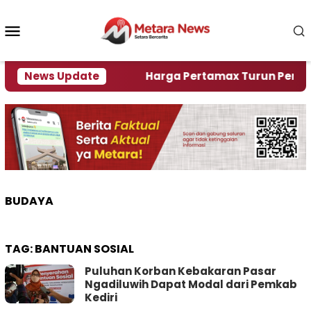
Loncat
ke
Menu
konten
Mobile
ami Krisi Air
News Update
Harga Pertamax Turun Per Hari Ini,
BUDAYA
TAG:
BANTUAN SOSIAL
Puluhan Korban Kebakaran Pasar
Ngadiluwih Dapat Modal dari Pemkab
Kediri