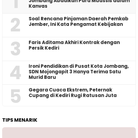
1
Jombang Abadikan Para Muassis dalam
Kanvas
2
‎Soal Rencana Pinjaman Daerah Pemkab
Jember, Ini Kata Pengamat Kebijakan ‎
3
Faris Aditama Akhiri Kontrak dengan
Persik Kediri
4
Ironi Pendidikan di Pusat Kota Jombang,
SDN Mojongapit 3 Hanya Terima Satu
Murid Baru
5
‎Gegara Cuaca Ekstrem, Peternak
Cupang di Kediri Rugi Ratusan Juta
TIPS MENARIK