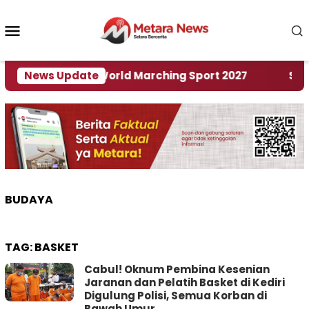
Loncat
ke
Menu
konten
Mobile
 Tuan Rumah World Marching Sport 2027
News Update
‎Soal R
BUDAYA
TAG:
BASKET
Cabul! Oknum Pembina Kesenian
Jaranan dan Pelatih Basket di Kediri
Digulung Polisi, Semua Korban di
Bawah Umur