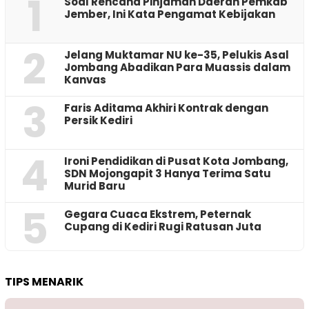
1
‎Soal Rencana Pinjaman Daerah Pemkab
Jember, Ini Kata Pengamat Kebijakan ‎
2
Jelang Muktamar NU ke-35, Pelukis Asal
Jombang Abadikan Para Muassis dalam
Kanvas
3
Faris Aditama Akhiri Kontrak dengan
Persik Kediri
4
Ironi Pendidikan di Pusat Kota Jombang,
SDN Mojongapit 3 Hanya Terima Satu
Murid Baru
5
‎Gegara Cuaca Ekstrem, Peternak
Cupang di Kediri Rugi Ratusan Juta
TIPS MENARIK