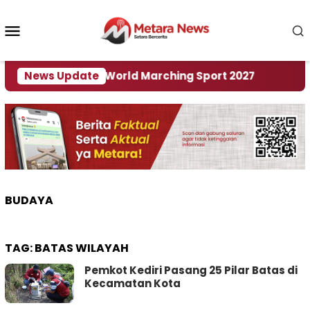
Loncat
ke
Menu
konten
Mobile
 Tuan Rumah World Marching Sport 2027
News Update
‎Soal 
BUDAYA
TAG:
BATAS WILAYAH
Pemkot Kediri Pasang 25 Pilar Batas di
Kecamatan Kota