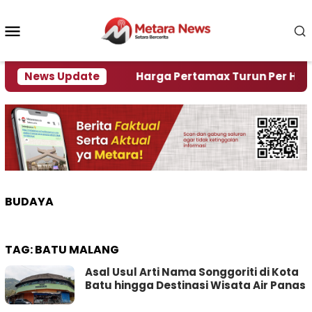
Loncat
ke
Menu
konten
Mobile
mi Krisi Air
News Update
Harga Pertamax Turun Per Hari Ini, 
BUDAYA
TAG:
BATU MALANG
Asal Usul Arti Nama Songgoriti di Kota
Batu hingga Destinasi Wisata Air Panas