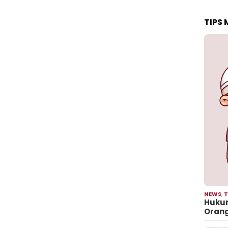
TIPS
NEWS
,
T
Hukum
Oran