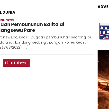
ADVE
L DUNIA
INE
,
NEWS
Admin
aan Pembunuhan Balita di
Metaranews
angsewu Pare
ranews.co, Kediri- Dugaan pembunuhan seorang ibu
a anak kandung, sedang ditangani Polres Kediri,
 (27/8/2022). […]
Lihat Lainnya