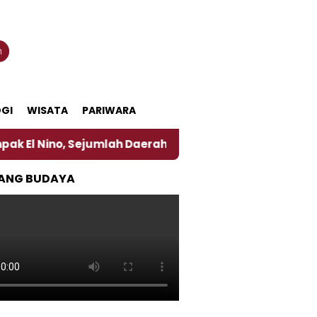
n
GI
WISATA
PARIWARA
, Sejumlah Daerah di Jember Alami Krisi Air
Harg
ANG BUDAYA