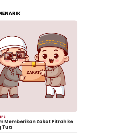
 MENARIK
IPS
 Memberikan Zakat Fitrah ke
g Tua