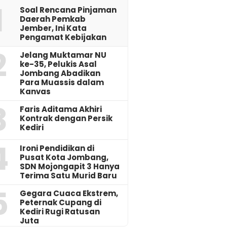
1
‎Soal Rencana Pinjaman
Daerah Pemkab
Jember, Ini Kata
Pengamat Kebijakan ‎
2
Jelang Muktamar NU
ke-35, Pelukis Asal
Jombang Abadikan
Para Muassis dalam
Kanvas
3
Faris Aditama Akhiri
Kontrak dengan Persik
Kediri
4
Ironi Pendidikan di
Pusat Kota Jombang,
SDN Mojongapit 3 Hanya
Terima Satu Murid Baru
5
‎Gegara Cuaca Ekstrem,
Peternak Cupang di
Kediri Rugi Ratusan
Juta