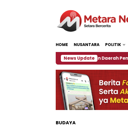
Loncat
ke
konten
HOME
NUSANTARA
POLITIK
027
‎Soal Rencana Pinjaman Daerah Pemkab Jembe
News Update
BUDAYA