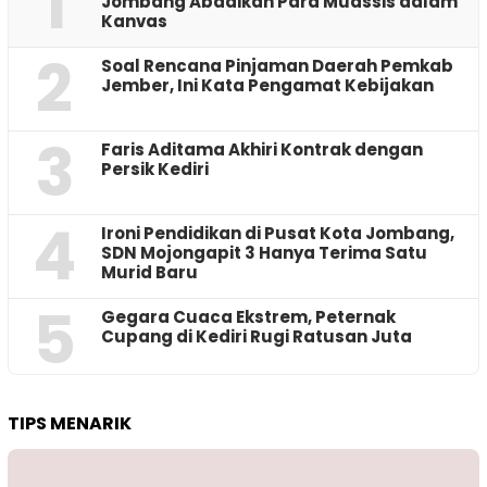
1
Jombang Abadikan Para Muassis dalam
Kanvas
2
‎Soal Rencana Pinjaman Daerah Pemkab
Jember, Ini Kata Pengamat Kebijakan ‎
3
Faris Aditama Akhiri Kontrak dengan
Persik Kediri
4
Ironi Pendidikan di Pusat Kota Jombang,
SDN Mojongapit 3 Hanya Terima Satu
Murid Baru
5
‎Gegara Cuaca Ekstrem, Peternak
Cupang di Kediri Rugi Ratusan Juta
TIPS MENARIK