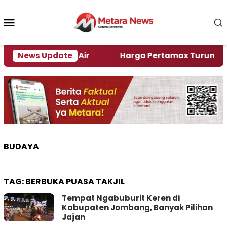
Loncat
ke
Menu
konten
Mobile
r Alami Krisi Air
News Update
Harga Pertamax Turun Per Hari 
BUDAYA
TAG:
BERBUKA PUASA TAKJIL
Tempat Ngabuburit Keren di
Kabupaten Jombang, Banyak Pilihan
Jajan