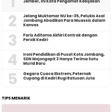
1
Jember, Ini Kata Pengamat Kebijakan ‎
2
Jelang Muktamar NU ke-35, Pelukis Asal
Jombang Abadikan Para Muassis dalam
Kanvas
3
Faris Aditama Akhiri Kontrak dengan
Persik Kediri
4
Ironi Pendidikan di Pusat Kota Jombang,
SDN Mojongapit 3 Hanya Terima Satu
Murid Baru
5
‎Gegara Cuaca Ekstrem, Peternak
Cupang di Kediri Rugi Ratusan Juta
TIPS MENARIK