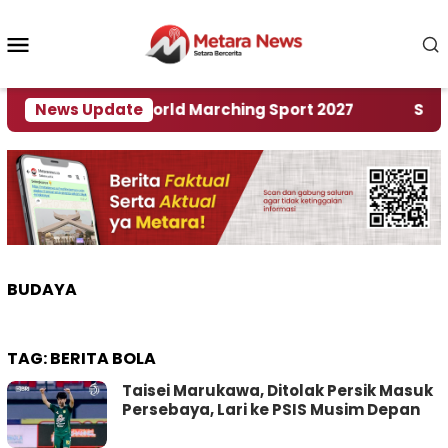
Loncat
ke
Menu
konten
Mobile
Tuan Rumah World Marching Sport 2027
News Update
‎Soal Re
BUDAYA
TAG:
BERITA BOLA
Taisei Marukawa, Ditolak Persik Masuk
Persebaya, Lari ke PSIS Musim Depan