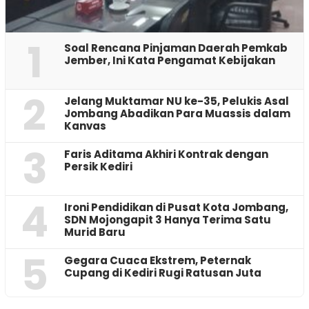
1
‎Soal Rencana Pinjaman Daerah Pemkab
Jember, Ini Kata Pengamat Kebijakan ‎
2
Jelang Muktamar NU ke-35, Pelukis Asal
Jombang Abadikan Para Muassis dalam
Kanvas
3
Faris Aditama Akhiri Kontrak dengan
Persik Kediri
4
Ironi Pendidikan di Pusat Kota Jombang,
SDN Mojongapit 3 Hanya Terima Satu
Murid Baru
5
‎Gegara Cuaca Ekstrem, Peternak
Cupang di Kediri Rugi Ratusan Juta