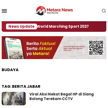
Loncat
ke
Menu
konten
Mobile
 Tuan Rumah World Marching Sport 2027
News Update
‎Soal R
BUDAYA
TAG:
BERITA JABAR
Viral Aksi Nekat Begal HP di Siang
Bolong Terekam CCTV