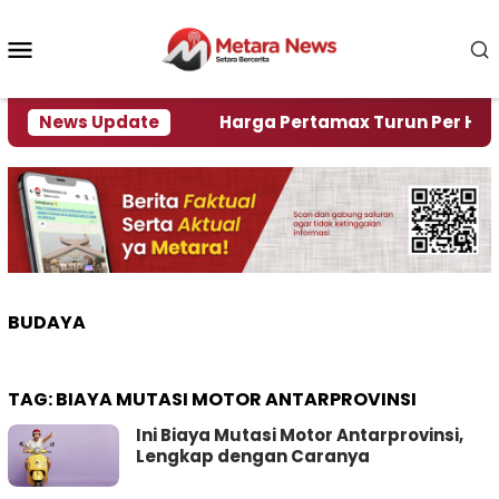
Loncat
ke
Menu
konten
Mobile
mi Krisi Air
News Update
Harga Pertamax Turun Per Hari Ini, 
BUDAYA
TAG:
BIAYA MUTASI MOTOR ANTARPROVINSI
Ini Biaya Mutasi Motor Antarprovinsi,
Lengkap dengan Caranya