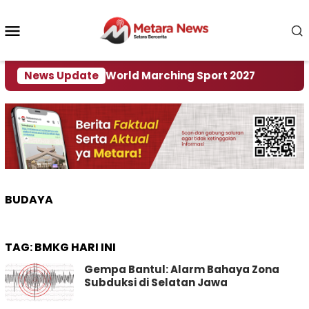
Loncat
ke
Menu
konten
Mobile
i Tuan Rumah World Marching Sport 2027
News Update
‎Soal 
BUDAYA
TAG:
BMKG HARI INI
Gempa Bantul: Alarm Bahaya Zona
Subduksi di Selatan Jawa