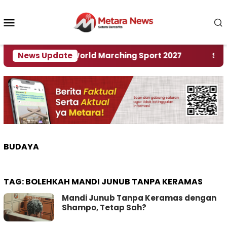
Loncat
ke
Menu
konten
Mobile
Tuan Rumah World Marching Sport 2027
News Update
‎Soal R
BUDAYA
TAG:
BOLEHKAH MANDI JUNUB TANPA KERAMAS
Mandi Junub Tanpa Keramas dengan
Shampo, Tetap Sah?