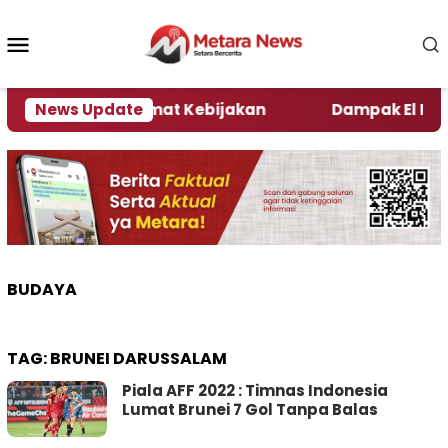
Loncat
ke
Menu
konten
Mobile
ni Kata Pengamat Kebijakan ‎
News Update
Dampak El Nino, S
BUDAYA
TAG:
BRUNEI DARUSSALAM
Piala AFF 2022 : Timnas Indonesia
Lumat Brunei 7 Gol Tanpa Balas