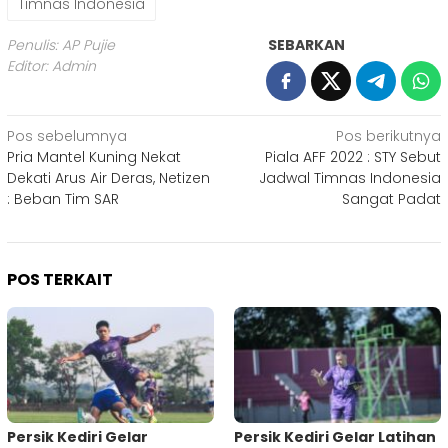
Timnas Indonesia
Penulis: AP Pujie
SEBARKAN
Editor: Admin
Navigasi
Pos sebelumnya
Pos berikutnya
Pria Mantel Kuning Nekat
Piala AFF 2022 : STY Sebut
pos
Dekati Arus Air Deras, Netizen
Jadwal Timnas Indonesia
: Beban Tim SAR
Sangat Padat
POS TERKAIT
Persik Kediri Gelar
Persik Kediri Gelar Latihan