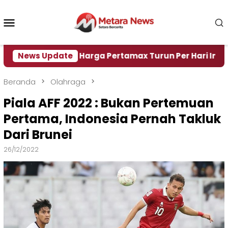
Loncat
ke
Menu
konten
Mobile
Air
News Update
Harga Pertamax Turun Per Hari Ini, Segini Ha
Beranda
Olahraga
Piala AFF 2022 : Bukan Pertemuan
Pertama, Indonesia Pernah Takluk
Dari Brunei
26/12/2022