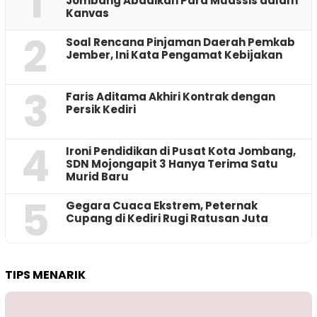
1
Jombang Abadikan Para Muassis dalam
Kanvas
2
‎Soal Rencana Pinjaman Daerah Pemkab
Jember, Ini Kata Pengamat Kebijakan ‎
3
Faris Aditama Akhiri Kontrak dengan
Persik Kediri
4
Ironi Pendidikan di Pusat Kota Jombang,
SDN Mojongapit 3 Hanya Terima Satu
Murid Baru
5
‎Gegara Cuaca Ekstrem, Peternak
Cupang di Kediri Rugi Ratusan Juta
TIPS MENARIK