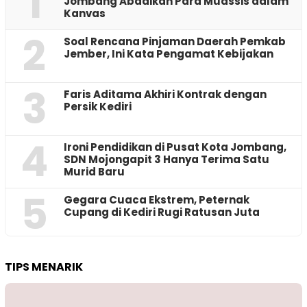
1
Jombang Abadikan Para Muassis dalam
Kanvas
2
‎Soal Rencana Pinjaman Daerah Pemkab
Jember, Ini Kata Pengamat Kebijakan ‎
3
Faris Aditama Akhiri Kontrak dengan
Persik Kediri
4
Ironi Pendidikan di Pusat Kota Jombang,
SDN Mojongapit 3 Hanya Terima Satu
Murid Baru
5
‎Gegara Cuaca Ekstrem, Peternak
Cupang di Kediri Rugi Ratusan Juta
TIPS MENARIK