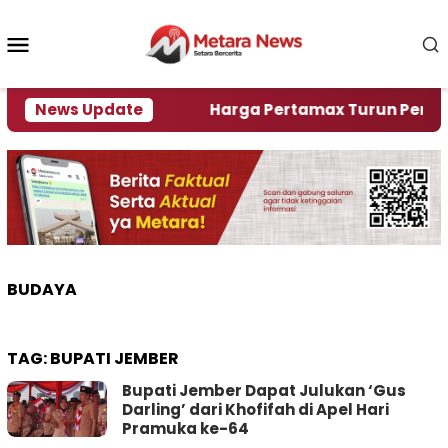
Loncat
ke
Menu
konten
Mobile
ami Krisi Air
News Update
Harga Pertamax Turun Per Hari Ini,
BUDAYA
TAG:
BUPATI JEMBER
Bupati Jember Dapat Julukan ‘Gus
Darling’ dari Khofifah di Apel Hari
Pramuka ke-64