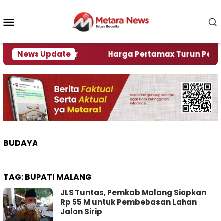
Loncat
ke
Menu
konten
Mobile
lami Krisi Air
News Update
Harga Pertamax Turun Per Hari Ini
BUDAYA
TAG:
BUPATI MALANG
JLS Tuntas, Pemkab Malang Siapkan
Rp 55 M untuk Pembebasan Lahan
Jalan Sirip