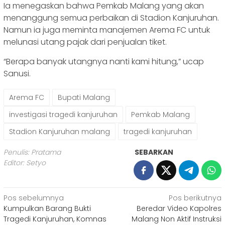
Ia menegaskan bahwa Pemkab Malang yang akan
menanggung semua perbaikan di Stadion Kanjuruhan.
Namun ia juga meminta manajemen Arema FC untuk
melunasi utang pajak dari penjualan tiket.
“Berapa banyak utangnya nanti kami hitung,” ucap
Sanusi.
Arema FC
Bupati Malang
investigasi tragedi kanjuruhan
Pemkab Malang
Stadion Kanjuruhan malang
tragedi kanjuruhan
Penulis: Pratama
SEBARKAN
Editor: Setyo
Navigasi
Pos sebelumnya
Pos berikutnya
Kumpulkan Barang Bukti
Beredar Video Kapolres
pos
Tragedi Kanjuruhan, Komnas
Malang Non Aktif Instruksi