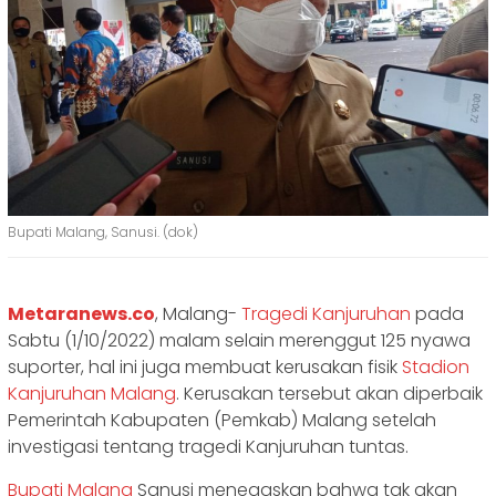
Bupati Malang, Sanusi. (dok)
Metaranews.co
, Malang-
Tragedi Kanjuruhan
pada
Sabtu (1/10/2022) malam selain merenggut 125 nyawa
suporter, hal ini juga membuat kerusakan fisik
Stadion
Kanjuruhan Malang
. Kerusakan tersebut akan diperbaik
Pemerintah Kabupaten (Pemkab) Malang setelah
investigasi tentang tragedi Kanjuruhan tuntas.
Bupati Malang
Sanusi menegaskan bahwa tak akan