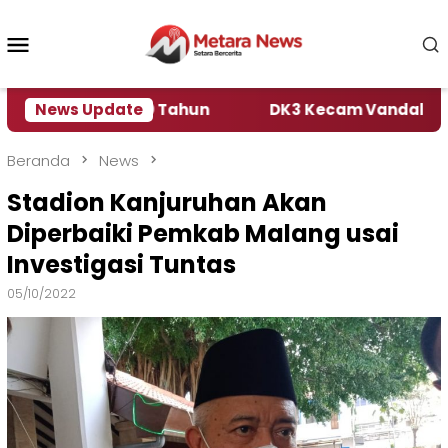
Loncat
ke
Menu
konten
Mobile
g di Usia 60 Tahun
News Update
DK3 Kecam Vandalisme Keret
Beranda
News
Stadion Kanjuruhan Akan
Diperbaiki Pemkab Malang usai
Investigasi Tuntas
05/10/2022