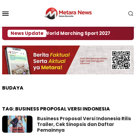
Loncat
ke
Menu
konten
Mobile
 Tuan Rumah World Marching Sport 2027
News Update
‎Soal R
BUDAYA
TAG:
BUSINESS PROPOSAL VERSI INDONESIA
Business Proposal Versi Indonesia Rilis
Trailer, Cek Sinopsis dan Daftar
Pemainnya