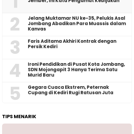
1
Jember, Ini Kata Pengamat Kebijakan ‎
2
Jelang Muktamar NU ke-35, Pelukis Asal
Jombang Abadikan Para Muassis dalam
Kanvas
3
Faris Aditama Akhiri Kontrak dengan
Persik Kediri
4
Ironi Pendidikan di Pusat Kota Jombang,
SDN Mojongapit 3 Hanya Terima Satu
Murid Baru
5
‎Gegara Cuaca Ekstrem, Peternak
Cupang di Kediri Rugi Ratusan Juta
TIPS MENARIK