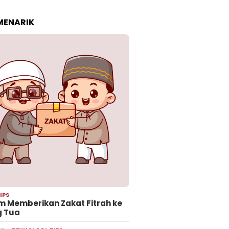
 MENARIK
IPS
 Memberikan Zakat Fitrah ke
g Tua