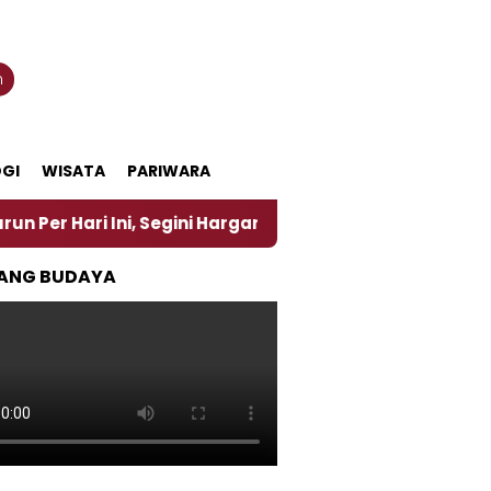
n
GI
WISATA
PARIWARA
i Ini, Segini Harganya
‎Nasirun Maestro Lukis Pe
ANG BUDAYA