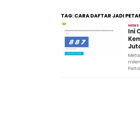
TAG:
CARA DAFTAR JADI PETAN
NEWS
Ini
Kem
Jut
Metar
milen
Perta