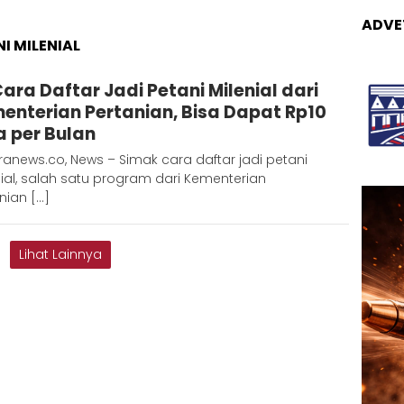
ADVE
I MILENIAL
Adinda
 Cara Daftar Jadi Petani Milenial dari
D
enterian Pertanian, Bisa Dapat Rp10
a per Bulan
anews.co, News – Simak cara daftar jadi petani
ial, salah satu program dari Kementerian
nian […]
Lihat Lainnya