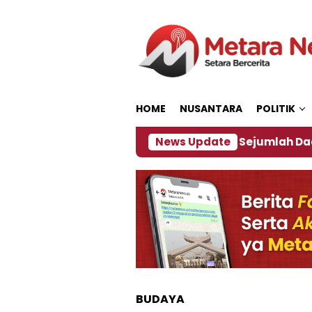
Loncat
ke
konten
HOME
NUSANTARA
POLITIK
ijakan ‎
Dampak El Nino, Sejumlah Daerah di Jem
News Update
BUDAYA