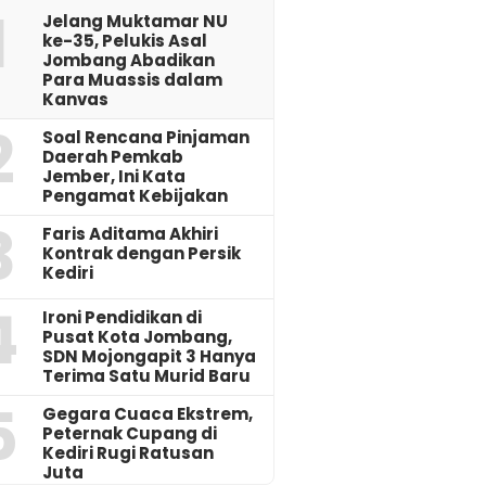
1
Jelang Muktamar NU
ke-35, Pelukis Asal
Jombang Abadikan
Para Muassis dalam
Kanvas
2
‎Soal Rencana Pinjaman
Daerah Pemkab
Jember, Ini Kata
Pengamat Kebijakan ‎
3
Faris Aditama Akhiri
Kontrak dengan Persik
Kediri
4
Ironi Pendidikan di
Pusat Kota Jombang,
SDN Mojongapit 3 Hanya
Terima Satu Murid Baru
5
‎Gegara Cuaca Ekstrem,
Peternak Cupang di
Kediri Rugi Ratusan
Juta