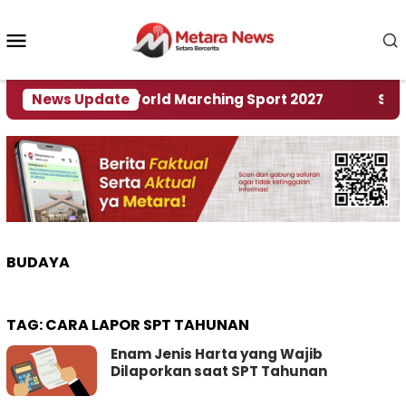
Loncat
ke
Menu
konten
Mobile
Tuan Rumah World Marching Sport 2027
News Update
‎Soal R
BUDAYA
TAG:
CARA LAPOR SPT TAHUNAN
Enam Jenis Harta yang Wajib
Dilaporkan saat SPT Tahunan