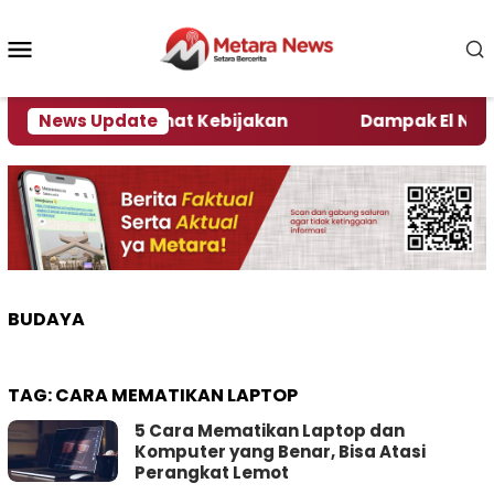
Loncat
ke
Menu
konten
Mobile
i Kata Pengamat Kebijakan ‎
News Update
Dampak El Nino, Sej
BUDAYA
TAG:
CARA MEMATIKAN LAPTOP
5 Cara Mematikan Laptop dan
Komputer yang Benar, Bisa Atasi
Perangkat Lemot