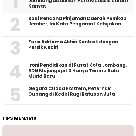
1
Jombang Abadikan Para Muassis dalam
Kanvas
2
‎Soal Rencana Pinjaman Daerah Pemkab
Jember, Ini Kata Pengamat Kebijakan ‎
3
Faris Aditama Akhiri Kontrak dengan
Persik Kediri
4
Ironi Pendidikan di Pusat Kota Jombang,
SDN Mojongapit 3 Hanya Terima Satu
Murid Baru
5
‎Gegara Cuaca Ekstrem, Peternak
Cupang di Kediri Rugi Ratusan Juta
TIPS MENARIK