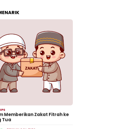
 MENARIK
IPS
 Memberikan Zakat Fitrah ke
g Tua