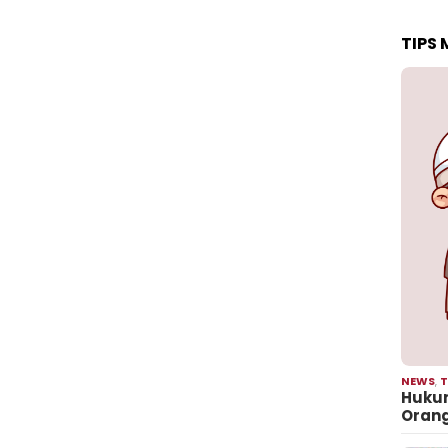
TIPS
NEWS
,
T
Hukum
Oran