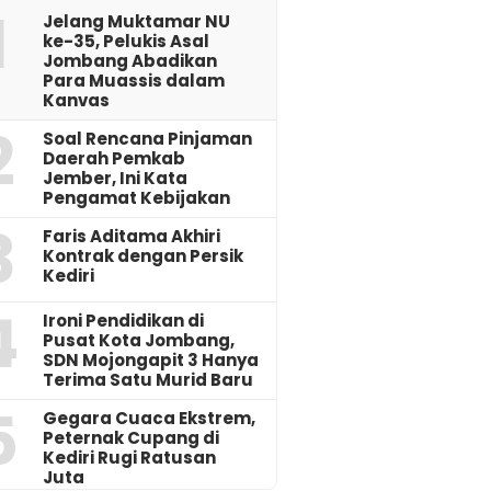
1
Jelang Muktamar NU
ke-35, Pelukis Asal
Jombang Abadikan
Para Muassis dalam
Kanvas
2
‎Soal Rencana Pinjaman
Daerah Pemkab
Jember, Ini Kata
Pengamat Kebijakan ‎
3
Faris Aditama Akhiri
Kontrak dengan Persik
Kediri
4
Ironi Pendidikan di
Pusat Kota Jombang,
SDN Mojongapit 3 Hanya
Terima Satu Murid Baru
5
‎Gegara Cuaca Ekstrem,
Peternak Cupang di
Kediri Rugi Ratusan
Juta