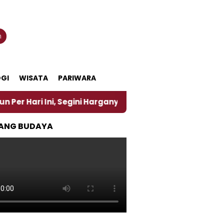
n
GI
WISATA
PARIWARA
Ini, Segini Harganya
‎Nasirun Maestro Lukis Pema
ANG BUDAYA