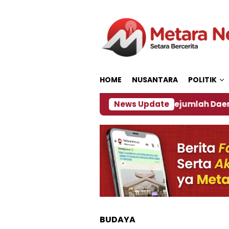
Loncat
ke
konten
HOME
NUSANTARA
POLITIK
jakan ‎
Dampak El Nino, Sejumlah Daerah di Jembe
News Update
BUDAYA